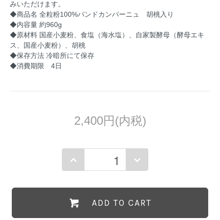
みいただけます。
◆商品名 全粒粉100%パンドカンパーニュ 胡桃入り
◆内容量 約960g
◆原材料 国産小麦粉、食塩（海水塩）、自家製酵母（酵母エキ
ス、国産小麦粉）、胡桃
◆保存方法 冷暗所にて保存
◆消費期限 4日
2,400円(内税)
ADD TO CART